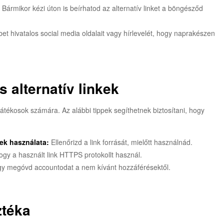
Bármikor kézi úton is beírhatod az alternatív linket a böngésződ
t hivatalos social media oldalait vagy hírlevelét, hogy naprakészen
 alternatív linkek
átékosok számára. Az alábbi tippek segíthetnek biztosítani, hogy
ek használata:
Ellenőrizd a link forrását, mielőtt használnád.
gy a használt link HTTPS protokollt használ.
ogy megóvd accountodat a nem kívánt hozzáférésektől.
ztéka