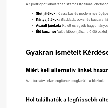
A Sportingbet kínálatában számos izgalmas lehetőség
Slot játékok:
Klasszikus és modern nyerőgépek
Kártyajátékok:
Blackjack, póker és baccarat kü
Asztali játékok:
Rulett és egyéb hagyományos 
Élő kaszinó:
Valós időben játszható élő osztói
Gyakran Ismételt Kérdés
Miért kell alternatív linket hasz
Az alternatív linkek segítenek megkerülni a blokkoka
Hol találhatók a legfrissebb alt