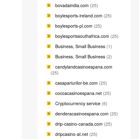
bovadaindia.com
(25)
boylesports-ireland.com
(25)
boylesports-pl.com
(25)
boylesportssouthafrica.com
(25)
Business, Small Business
(1)
Business, Small Business
(2)
candylandcasinoespana.com
(25)
casapariurilor-be.com
(25)
cocoacasinoespana.net
(25)
Cryptocurrency service
(6)
denderacasinoespana.com
(25)
drip-casino-canada.com
(25)
dripcasino-at.net
(25)