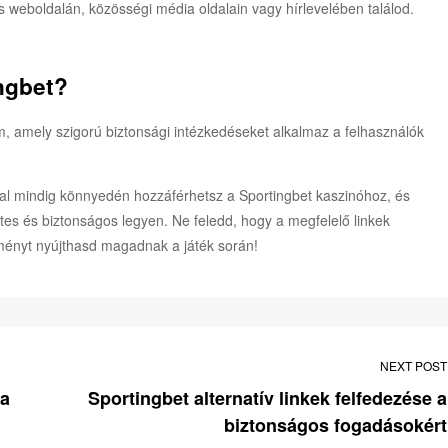
los weboldalán, közösségi média oldalain vagy hírlevelében találod.
ngbet?
, amely szigorú biztonsági intézkedéseket alkalmaz a felhasználók
l mindig könnyedén hozzáférhetsz a Sportingbet kaszinóhoz, és
es és biztonságos legyen. Ne feledd, hogy a megfelelő linkek
ményt nyújthasd magadnak a játék során!
NEXT POST
 a
Sportingbet alternatív linkek felfedezése a
biztonságos fogadásokért