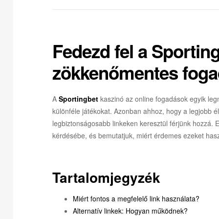
Fedezd fel a Sportingb
zökkenőmentes foga
A
Sportingbet
kaszinó az online fogadások egyik legn
különféle játékokat. Azonban ahhoz, hogy a legjobb él
legbiztonságosabb linkeken keresztül férjünk hozzá
kérdésébe, és bemutatjuk, miért érdemes ezeket hasz
Tartalomjegyzék
Miért fontos a megfelelő link használata?
Alternatív linkek: Hogyan működnek?