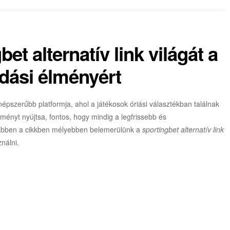
et alternatív link világát a
dási élményért
épszerűbb platformja, ahol a játékosok óriási választékban találnak
ményt nyújtsa, fontos, hogy mindig a legfrissebb és
. Ebben a cikkben mélyebben belemerülünk a
sportingbet alternatív link
nálni.