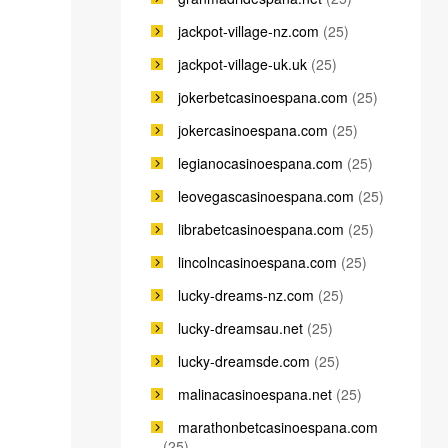
jackpot-village-nz.com
(25)
jackpot-village-uk.uk
(25)
jokerbetcasinoespana.com
(25)
jokercasinoespana.com
(25)
legianocasinoespana.com
(25)
leovegascasinoespana.com
(25)
librabetcasinoespana.com
(25)
lincolncasinoespana.com
(25)
lucky-dreams-nz.com
(25)
lucky-dreamsau.net
(25)
lucky-dreamsde.com
(25)
malinacasinoespana.net
(25)
marathonbetcasinoespana.com
(25)