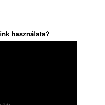
link használata?