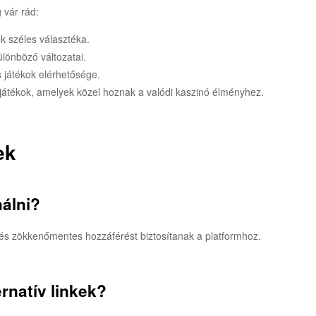
 vár rád:
 széles választéka.
lönböző változatai.
játékok elérhetősége.
 játékok, amelyek közel hoznak a valódi kaszinó élményhez.
ek
nálni?
t és zökkenőmentes hozzáférést biztosítanak a platformhoz.
ernatív linkek?