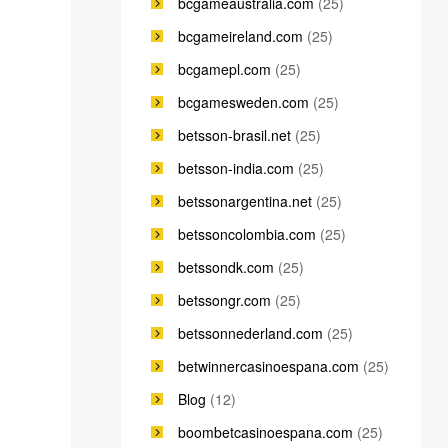
bcgameaustralia.com
(25)
bcgameireland.com
(25)
bcgamepl.com
(25)
bcgamesweden.com
(25)
betsson-brasil.net
(25)
betsson-india.com
(25)
betssonargentina.net
(25)
betssoncolombia.com
(25)
betssondk.com
(25)
betssongr.com
(25)
betssonnederland.com
(25)
betwinnercasinoespana.com
(25)
Blog
(12)
boombetcasinoespana.com
(25)