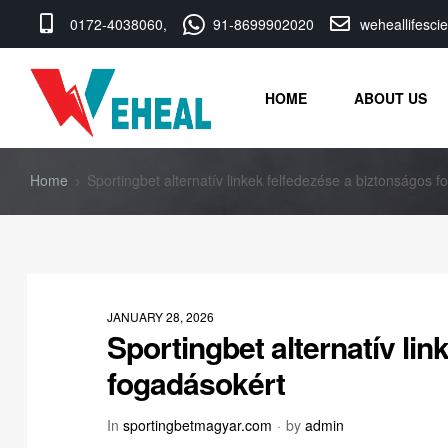
0172-4038060,
91-8699902020
weheallifesc
HOME
ABOUT US
Home
Sportingbet alternatív linkek felfedezése a biztonságos 
JANUARY 28, 2026
Sportingbet alternatív li
fogadásokért
In
sportingbetmagyar.com
by
admin