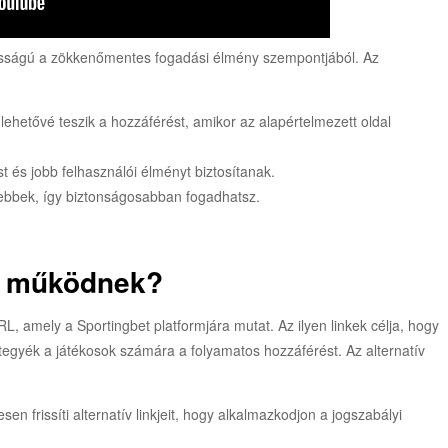
tosságú a zökkenőmentes fogadási élmény szempontjából. Az
s lehetővé teszik a hozzáférést, amikor az alapértelmezett oldal
st és jobb felhasználói élményt biztosítanak.
tebbek, így biztonságosabban fogadhatsz.
an működnek?
L, amely a Sportingbet platformjára mutat. Az ilyen linkek célja, hogy
tegyék a játékosok számára a folyamatos hozzáférést. Az alternatív
en frissíti alternatív linkjeit, hogy alkalmazkodjon a jogszabályi