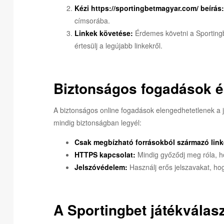
Kézi
https://sportingbetmagyar.com/
beírás:
címsorába.
Linkek követése:
Érdemes követni a Sportingbe
értesülj a legújabb linkekről.
Biztonságos fogadások és
A biztonságos online fogadások elengedhetetlenek a j
mindig biztonságban legyél:
Csak megbízható forrásokból származó link
HTTPS kapcsolat:
Mindig győződj meg róla, ho
Jelszóvédelem:
Használj erős jelszavakat, h
A Sportingbet játékválas