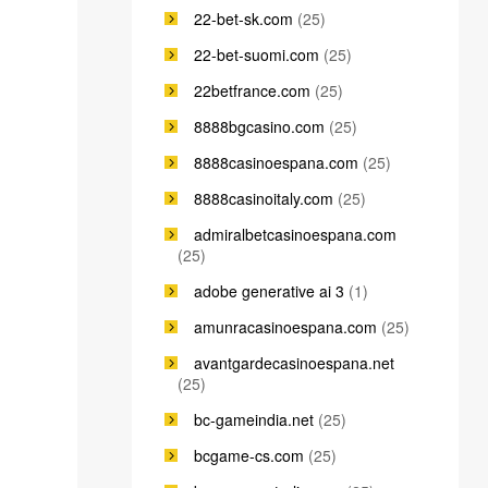
22-bet-sk.com
(25)
22-bet-suomi.com
(25)
22betfrance.com
(25)
8888bgcasino.com
(25)
8888casinoespana.com
(25)
8888casinoitaly.com
(25)
admiralbetcasinoespana.com
(25)
adobe generative ai 3
(1)
amunracasinoespana.com
(25)
avantgardecasinoespana.net
(25)
bc-gameindia.net
(25)
bcgame-cs.com
(25)