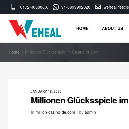
0172-4038060,
91-8699902020
weheallifesc
HOME
ABOUT US
Home
Millionen Glücksspiele im Casino erleben
JANUARY 18, 2026
Millionen Glücksspiele i
In
million-casino-de.com
by
admin