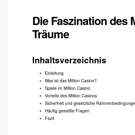
Die Faszination des M
Träume
Inhaltsverzeichnis
Einleitung
Was ist das Million Casino?
Spiele im Million Casino
Vorteile des Million Casinos
Sicherheit und gesetzliche Rahmenbedingung
Häufig gestellte Fragen
Fazit