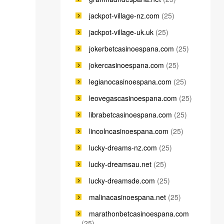
jackpot-village-nz.com
(25)
jackpot-village-uk.uk
(25)
jokerbetcasinoespana.com
(25)
jokercasinoespana.com
(25)
legianocasinoespana.com
(25)
leovegascasinoespana.com
(25)
librabetcasinoespana.com
(25)
lincolncasinoespana.com
(25)
lucky-dreams-nz.com
(25)
lucky-dreamsau.net
(25)
lucky-dreamsde.com
(25)
malinacasinoespana.net
(25)
marathonbetcasinoespana.com
(25)