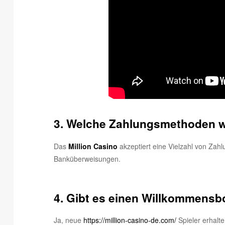
3. Welche Zahlungsmethoden w
Das
Million Casino
akzeptiert eine Vielzahl von Zah
Banküberweisungen.
4. Gibt es einen Willkommensb
Ja, neue
https://million-casino-de.com/
Spieler erhalte