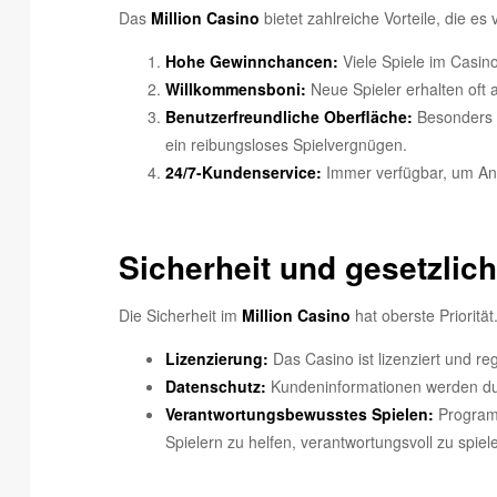
Das
Million Casino
bietet zahlreiche Vorteile, die e
Hohe Gewinnchancen:
Viele Spiele im Casin
Willkommensboni:
Neue Spieler erhalten oft a
Benutzerfreundliche Oberfläche:
Besonders di
ein reibungsloses Spielvergnügen.
24/7-Kundenservice:
Immer verfügbar, um Anf
Sicherheit und gesetzli
Die Sicherheit im
Million Casino
hat oberste Prioritä
Lizenzierung:
Das Casino ist lizenziert und re
Datenschutz:
Kundeninformationen werden dur
Verantwortungsbewusstes Spielen:
Programm
Spielern zu helfen, verantwortungsvoll zu spiel