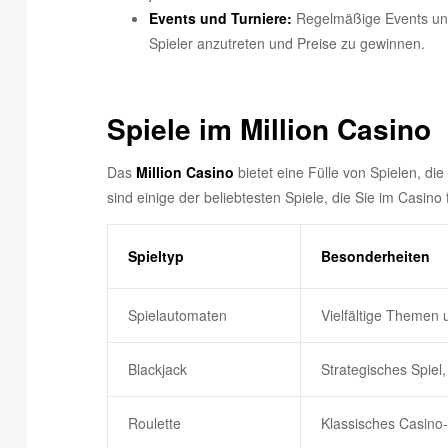
Events und Turniere:
Regelmäßige Events und
Spieler anzutreten und Preise zu gewinnen.
Spiele im Million Casino
Das
Million Casino
bietet eine Fülle von Spielen, di
sind einige der beliebtesten Spiele, die Sie im Casino
Spieltyp
Besonderheiten
Spielautomaten
Vielfältige Themen 
Blackjack
Strategisches Spie
Roulette
Klassisches Casino-