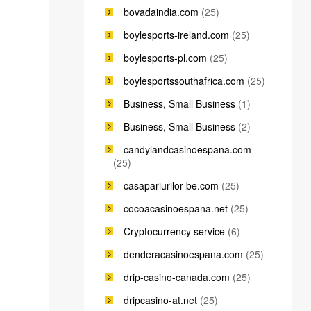
bovadaindia.com
(25)
boylesports-ireland.com
(25)
boylesports-pl.com
(25)
boylesportssouthafrica.com
(25)
Business, Small Business
(1)
Business, Small Business
(2)
candylandcasinoespana.com
(25)
casapariurilor-be.com
(25)
cocoacasinoespana.net
(25)
Cryptocurrency service
(6)
denderacasinoespana.com
(25)
drip-casino-canada.com
(25)
dripcasino-at.net
(25)