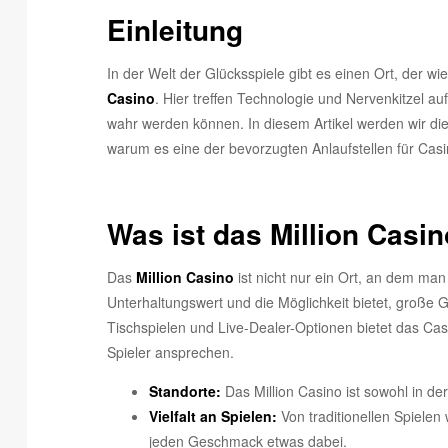
Einleitung
In der Welt der Glücksspiele gibt es einen Ort, der wi
Casino
. Hier treffen Technologie und Nervenkitzel a
wahr werden können. In diesem Artikel werden wir die
warum es eine der bevorzugten Anlaufstellen für Casi
Was ist das Million Casi
Das
Million Casino
ist nicht nur ein Ort, an dem ma
Unterhaltungswert und die Möglichkeit bietet, große 
Tischspielen und Live-Dealer-Optionen bietet das Casi
Spieler ansprechen.
Standorte:
Das Million Casino ist sowohl in de
Vielfalt an Spielen:
Von traditionellen Spielen 
jeden Geschmack etwas dabei.