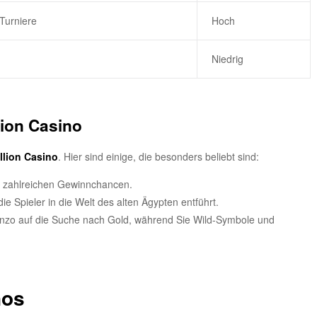
Turniere
Hoch
Niedrig
lion Casino
llion Casino
. Hier sind einige, die besonders beliebt sind:
it zahlreichen Gewinnchancen.
e Spieler in die Welt des alten Ägypten entführt.
zo auf die Suche nach Gold, während Sie Wild-Symbole und
nos