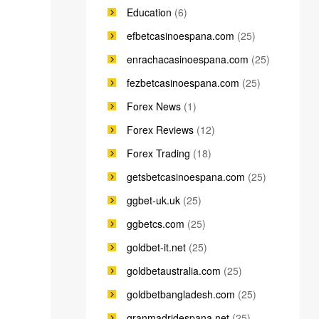
Education
(6)
efbetcasinoespana.com
(25)
enrachacasinoespana.com
(25)
fezbetcasinoespana.com
(25)
Forex News
(1)
Forex Reviews
(12)
Forex Trading
(18)
getsbetcasinoespana.com
(25)
ggbet-uk.uk
(25)
ggbetcs.com
(25)
goldbet-it.net
(25)
goldbetaustralia.com
(25)
goldbetbangladesh.com
(25)
granmadridespana.net
(25)